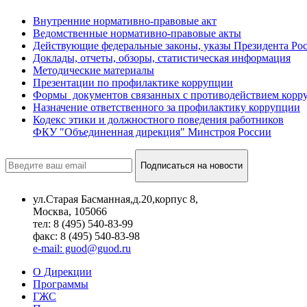
Внутренние нормативно-правовые акт
Ведомственные нормативно-правовые акты
Действующие федеральные законы, указы Президента Ро
Доклады, отчеты, обзоры, статистическая информация
Методические материалы
Презентации по профилактике коррупции
Формы документов связанных с противодействием корр
Назначение ответственного за профилактику коррупции
Кодекс этики и должностного поведения работников
ФКУ "Объединенная дирекция" Минстроя России
Подписаться на новости
ул.Старая Басманная,д.20,корпус 8,
Москва, 105066
тел: 8 (495) 540-83-99
факс: 8 (495) 540-83-98
e-mail: guod@guod.ru
О Дирекции
Программы
ГЖС