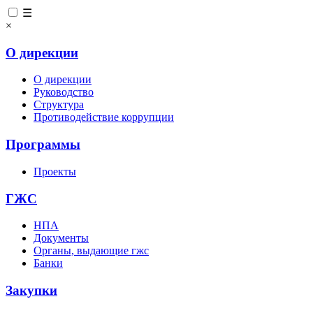
☰
×
О дирекции
О дирекции
Руководство
Структура
Противодействие коррупции
Программы
Проекты
ГЖС
НПА
Документы
Органы, выдающие гжс
Банки
Закупки