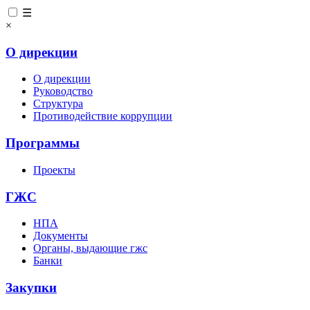
☰
×
О дирекции
О дирекции
Руководство
Структура
Противодействие коррупции
Программы
Проекты
ГЖС
НПА
Документы
Органы, выдающие гжс
Банки
Закупки