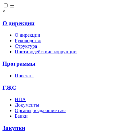
☰
×
О дирекции
О дирекции
Руководство
Структура
Противодействие коррупции
Программы
Проекты
ГЖС
НПА
Документы
Органы, выдающие гжс
Банки
Закупки