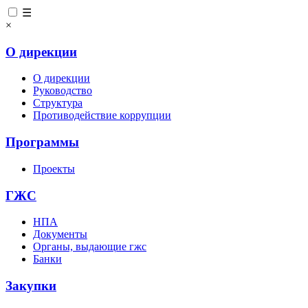
☰
×
О дирекции
О дирекции
Руководство
Структура
Противодействие коррупции
Программы
Проекты
ГЖС
НПА
Документы
Органы, выдающие гжс
Банки
Закупки