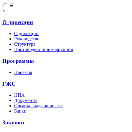
☰
×
О дирекции
О дирекции
Руководство
Структура
Противодействие коррупции
Программы
Проекты
ГЖС
НПА
Документы
Органы, выдающие гжс
Банки
Закупки