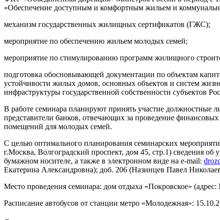
«Обеспечение доступным и комфортным жильем и коммунальны
механизм государственных жилищных сертификатов (ГЖС);
мероприятие по обеспечению жильем молодых семей;
мероприятие по стимулированию программ жилищного строите
подготовка обосновывающей документации по объектам капит
устойчивости жилых домов, основных объектов и систем жизн
инфраструктуры государственной собственности субъектов Ро
В работе семинара планируют принять участие должностные л
представители банков, отвечающих за проведение финансовых
помещений для молодых семей.
С целью оптимального планирования семинарских мероприятий
г.Москва, Волгоградский проспект, дом 45, стр.1) сведения о
бумажном носителе, а также в электронном виде на е-mail:
droz
Екатерина Александровна); доб. 206 (Назинцев Павел Николаев
Место проведения семинара: дом отдыха «Покровское» (адрес: 
Расписание автобусов от станции метро «Молодежная»: 15.10.2019