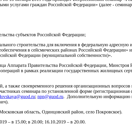
ми услугами граждан Российской Федерации» (далее - семинар
льства субъектов Российской Федерации;
ального строительства для включения в федеральную адресную
еобеспечения в сейсмических районах Российской Федерации» 
ссийской Федерации (муниципальной собственности)».
ица Аппарата Правительства Российской Федерации, Минстроя 
 операций в рамках реализации государственных жилищных серт
, а также своевременного решения организационных вопросов не
б участниках семинара по установленной форме (регистрационная
dovskaya@guod.ru
;
npn@guod.ru
. Дополнительную информацию мо
ич).
Московская область, Одинцовский район, село Покровское).
 – в 15.00; в 20.00; 16.10.2019 – в 20.00.