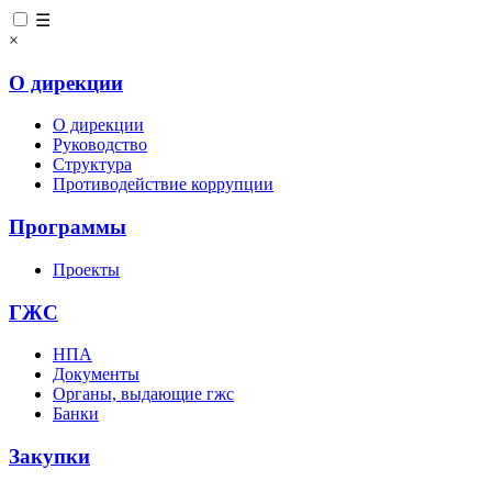
☰
×
О дирекции
О дирекции
Руководство
Структура
Противодействие коррупции
Программы
Проекты
ГЖС
НПА
Документы
Органы, выдающие гжс
Банки
Закупки