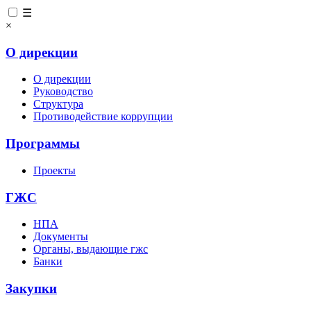
☰
×
О дирекции
О дирекции
Руководство
Структура
Противодействие коррупции
Программы
Проекты
ГЖС
НПА
Документы
Органы, выдающие гжс
Банки
Закупки