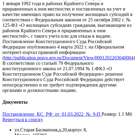
1 января 1992 года в районах Крайнего Севера и
приравненных к ним местностях и поставленных на учет в
качестве имеющих право на получение жилищных субсидий в
соответствии с Федеральным законом от 25 октября 2002 г. №
125-ФЗ «О жилищных субсидиях гражданам, выезжающим из
районов Крайнего Севера и приравненных к ним
местностей», с такого учета или для отказа в выдаче.
Постановление Конституционного Суда Российской
Федерации опубликовано 4 марта 2022 г. на Официальном
интернет-портал правовой информации
(
http://publication.pravo.gov.ru/Document/View/0001202203040004
)
В соответствии со статьей 79 Федерального
конституционного закона от 21.07.1994 № 1-ФКЗ «О
Конституционном Суде Российской Федерации» решение
Конституционного Суда Российской Федерации действует
непосредственно и не требует подтверждения другими
органами и должностными лицами.
Документы
Постановление_КС_РФ_от_01.03.2022_№_9-П
Размер: 1.1 Мб
Вернуться к списку
ул.Старая Басманная,д.20,корпус 8,