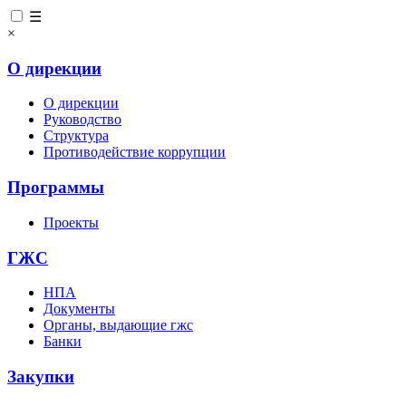
☰
×
О дирекции
О дирекции
Руководство
Структура
Противодействие коррупции
Программы
Проекты
ГЖС
НПА
Документы
Органы, выдающие гжс
Банки
Закупки