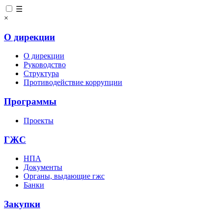
☰
×
О дирекции
О дирекции
Руководство
Структура
Противодействие коррупции
Программы
Проекты
ГЖС
НПА
Документы
Органы, выдающие гжс
Банки
Закупки