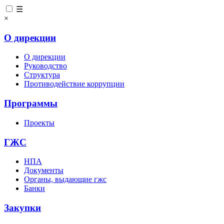
☰
×
О дирекции
О дирекции
Руководство
Структура
Противодействие коррупции
Программы
Проекты
ГЖС
НПА
Документы
Органы, выдающие гжс
Банки
Закупки