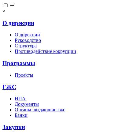
☰
×
О дирекции
О дирекции
Руководство
Структура
Противодействие коррупции
Программы
Проекты
ГЖС
НПА
Документы
Органы, выдающие гжс
Банки
Закупки