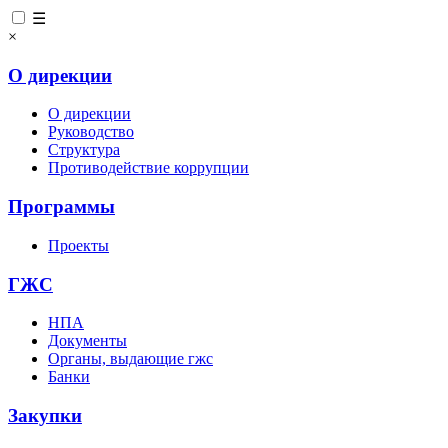
☰
×
О дирекции
О дирекции
Руководство
Структура
Противодействие коррупции
Программы
Проекты
ГЖС
НПА
Документы
Органы, выдающие гжс
Банки
Закупки