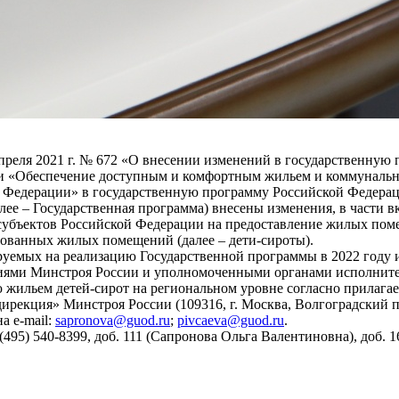
преля 2021 г. № 672 «О внесении изменений в государственну
ии «Обеспечение доступным и комфортным жильем и коммуналь
й Федерации» в государственную программу Российской Федер
ее – Государственная программа) внесены изменения, в части 
субъектов Российской Федерации на предоставление жилых поме
рованных жилых помещений (далее – дети-сироты).
уемых на реализацию Государственной программы в 2022 году и 
иями Минстроя России и уполномоченными органами исполните
ю жильем детей-сирот на региональном уровне согласно прилаг
екция» Минстроя России (109316, г. Москва, Волгоградский прос
а e-mail:
sapronova@guod.ru
;
pivcaeva@guod.ru
.
5) 540-8399, доб. 111 (Сапронова Ольга Валентиновна), доб. 