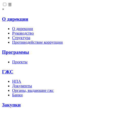
☰
×
О дирекции
О дирекции
Руководство
Структура
Противодействие коррупции
Программы
Проекты
ГЖС
НПА
Документы
Органы, выдающие гжс
Банки
Закупки