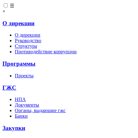
☰
×
О дирекции
О дирекции
Руководство
Структура
Противодействие коррупции
Программы
Проекты
ГЖС
НПА
Документы
Органы, выдающие гжс
Банки
Закупки