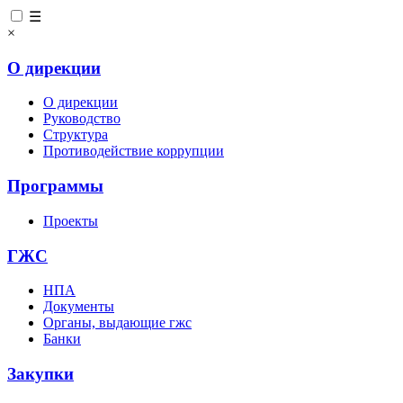
☰
×
О дирекции
О дирекции
Руководство
Структура
Противодействие коррупции
Программы
Проекты
ГЖС
НПА
Документы
Органы, выдающие гжс
Банки
Закупки