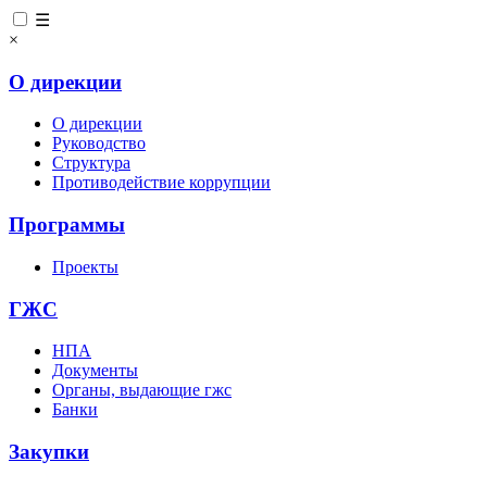
☰
×
О дирекции
О дирекции
Руководство
Структура
Противодействие коррупции
Программы
Проекты
ГЖС
НПА
Документы
Органы, выдающие гжс
Банки
Закупки