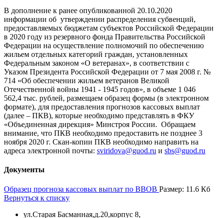
В дополнение к ранее опубликованной 20.10.2020
информации об утверждении распределения субвенций,
предоставляемых бюджетам субъектов Российской Федерации
в 2020 году из резервного фонда Правительства Российской
Федерации на осуществление полномочий по обеспечению
жильем отдельных категорий граждан, установленных
Федеральным законом «О ветеранах», в соответствии с
Указом Президента Российской Федерации от 7 мая 2008 г. №
714 «Об обеспечении жильем ветеранов Великой
Отечественной войны 1941 - 1945 годов», в объеме 1 046
562,4 тыс. рублей, размещаем образец формы (в электронном
формате), для предоставления прогнозов кассовых выплат
(далее – ПКВ), которые необходимо представлять в ФКУ
«Объединенная дирекция» Минстроя России. Обращаем
внимание, что ПКВ необходимо предоставить не позднее 3
ноября 2020 г. Скан-копии ПКВ необходимо направить на
адреса электронной почты:
sviridova@guod.ru
и
sbs@guod.ru
Документы
Образец прогноза кассовых выплат по ВВОВ
Размер: 11.6 Кб
Вернуться к списку
ул.Старая Басманная,д.20,корпус 8,