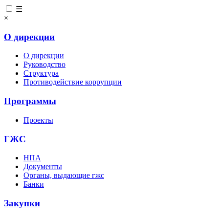
☰
×
О дирекции
О дирекции
Руководство
Структура
Противодействие коррупции
Программы
Проекты
ГЖС
НПА
Документы
Органы, выдающие гжс
Банки
Закупки