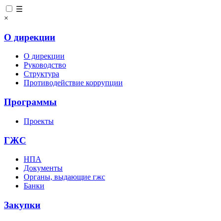
☰
×
О дирекции
О дирекции
Руководство
Структура
Противодействие коррупции
Программы
Проекты
ГЖС
НПА
Документы
Органы, выдающие гжс
Банки
Закупки