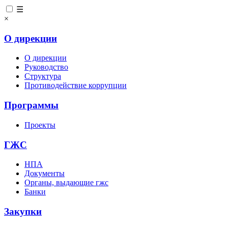
☰
×
О дирекции
О дирекции
Руководство
Структура
Противодействие коррупции
Программы
Проекты
ГЖС
НПА
Документы
Органы, выдающие гжс
Банки
Закупки