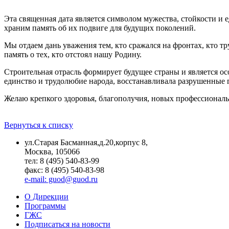
Эта священная дата является символом мужества, стойкости и 
храним память об их подвиге для будущих поколений.
Мы отдаем дань уважения тем, кто сражался на фронтах, кто т
память о тех, кто отстоял нашу Родину.
Строительная отрасль формирует будущее страны и является ос
единство и трудолюбие народа, восстанавливала разрушенные г
Желаю крепкого здоровья, благополучия, новых профессионал
Вернуться к списку
ул.Старая Басманная,д.20,корпус 8,
Москва, 105066
тел: 8 (495) 540-83-99
факс: 8 (495) 540-83-98
e-mail: guod@guod.ru
О Дирекции
Программы
ГЖС
Подписаться на новости