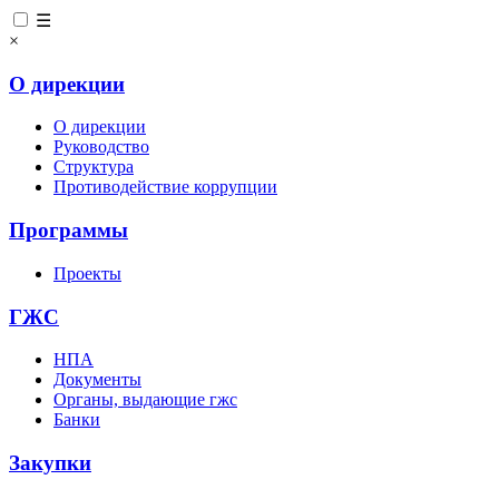
☰
×
О дирекции
О дирекции
Руководство
Структура
Противодействие коррупции
Программы
Проекты
ГЖС
НПА
Документы
Органы, выдающие гжс
Банки
Закупки