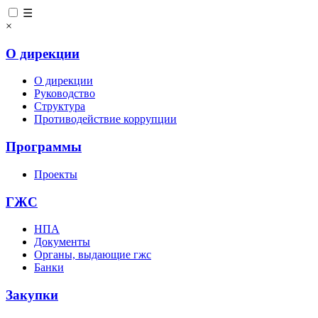
☰
×
О дирекции
О дирекции
Руководство
Структура
Противодействие коррупции
Программы
Проекты
ГЖС
НПА
Документы
Органы, выдающие гжс
Банки
Закупки