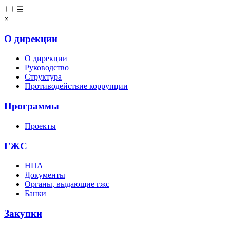
☰
×
О дирекции
О дирекции
Руководство
Структура
Противодействие коррупции
Программы
Проекты
ГЖС
НПА
Документы
Органы, выдающие гжс
Банки
Закупки