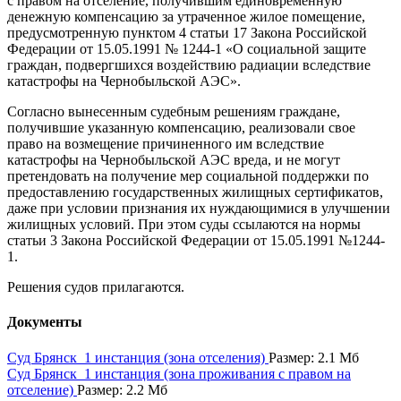
с правом на отселение, получившим единовременную
денежную компенсацию за утраченное жилое помещение,
предусмотренную пунктом 4 статьи 17 Закона Российской
Федерации от 15.05.1991 № 1244-1 «О социальной защите
граждан, подвергшихся воздействию радиации вследствие
катастрофы на Чернобыльской АЭС».
Согласно вынесенным судебным решениям граждане,
получившие указанную компенсацию, реализовали свое
право на возмещение причиненного им вследствие
катастрофы на Чернобыльской АЭС вреда, и не могут
претендовать на получение мер социальной поддержки по
предоставлению государственных жилищных сертификатов,
даже при условии признания их нуждающимися в улучшении
жилищных условий. При этом суды ссылаются на нормы
статьи 3 Закона Российской Федерации от 15.05.1991 №1244-
1.
Решения судов прилагаются.
Документы
Суд Брянск_1 инстанция (зона отселения)
Размер: 2.1 Мб
Суд Брянск_1 инстанция (зона проживания с правом на
отселение)
Размер: 2.2 Мб