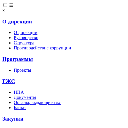
☰
×
О дирекции
О дирекции
Руководство
Структура
Противодействие коррупции
Программы
Проекты
ГЖС
НПА
Документы
Органы, выдающие гжс
Банки
Закупки