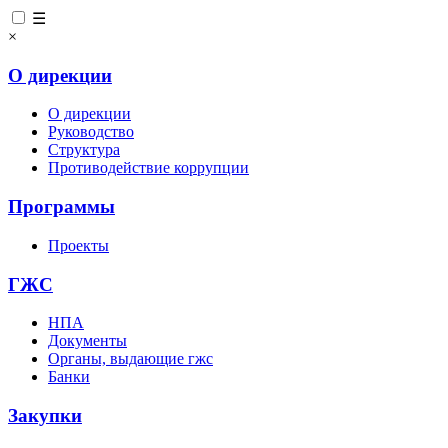
☰
×
О дирекции
О дирекции
Руководство
Структура
Противодействие коррупции
Программы
Проекты
ГЖС
НПА
Документы
Органы, выдающие гжс
Банки
Закупки