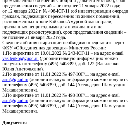
промышленного освоения Сибири и дальнего Востока), срок
представления сведений – не позднее 21 января 2022 года;
от 12 января 2022 г. № 498-ЮГ/11 (об инвентаризации очереди
граждан, подлежащих переселению из жилых помещений,
расположенных в зоне Байкало-Амурской магистрали,
признанных непригодными для проживания и не
подлежащих реконструкции), срок представления сведений –
не позднее 21 января 2022 года.
Сведения об инвентаризации необходимо представить через
ФКУ «Объединенная дирекция» Минстроя России:
1.По директиве от 10.01.2022 № 243-ЮГ/11 – на адрес e-mail
vasilenko@guod.ru
(дополнительную информацию можно
получить по телефону (495) 5408399, доб. 122 (Василенко
Юлия Анатольевна).
2.По директиве от 11.01.2022 № 497-ЮГ/11 на адрес e-mail
asm@guod.ru
(дополнительную информацию можно получить
по телефону (495) 5408399, доб. 144 (Асельдеров Шамсутдин
Макашарипович).
3.По директиве от 11.01.2022 № 498-ЮГ/11 на адрес e-mail
asm@guod.ru
(дополнительную информацию можно получить
по телефону (495) 5408399, доб. 144 (Асельдеров Шамсутдин
Макашарипович).
Документы