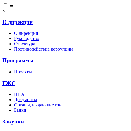
☰
×
О дирекции
О дирекции
Руководство
Структура
Противодействие коррупции
Программы
Проекты
ГЖС
НПА
Документы
Органы, выдающие гжс
Банки
Закупки