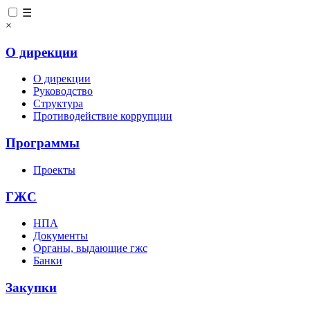
☰
×
О дирекции
О дирекции
Руководство
Структура
Противодействие коррупции
Программы
Проекты
ГЖС
НПА
Документы
Органы, выдающие гжс
Банки
Закупки