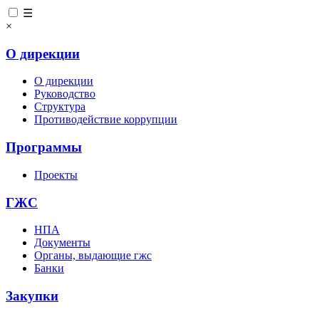
☰
×
О дирекции
О дирекции
Руководство
Структура
Противодействие коррупции
Программы
Проекты
ГЖС
НПА
Документы
Органы, выдающие гжс
Банки
Закупки