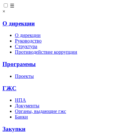
☰
×
О дирекции
О дирекции
Руководство
Структура
Противодействие коррупции
Программы
Проекты
ГЖС
НПА
Документы
Органы, выдающие гжс
Банки
Закупки