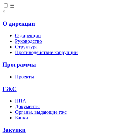
☰
×
О дирекции
О дирекции
Руководство
Структура
Противодействие коррупции
Программы
Проекты
ГЖС
НПА
Документы
Органы, выдающие гжс
Банки
Закупки