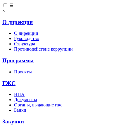
☰
×
О дирекции
О дирекции
Руководство
Структура
Противодействие коррупции
Программы
Проекты
ГЖС
НПА
Документы
Органы, выдающие гжс
Банки
Закупки