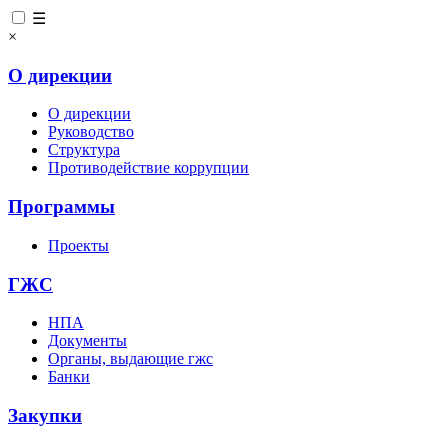
☰
×
О дирекции
О дирекции
Руководство
Структура
Противодействие коррупции
Программы
Проекты
ГЖС
НПА
Документы
Органы, выдающие гжс
Банки
Закупки