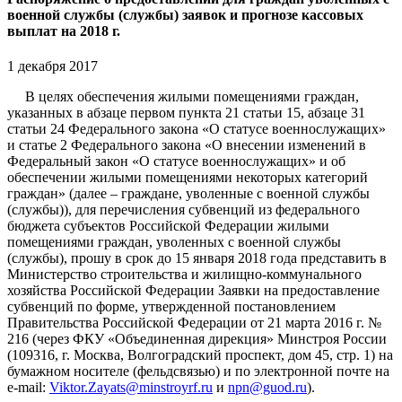
военной службы (службы) заявок и прогнозе кассовых
выплат на 2018 г.
1 декабря 2017
В целях обеспечения жилыми помещениями граждан,
указанных в абзаце первом пункта 21 статьи 15, абзаце 31
статьи 24 Федерального закона «О статусе военнослужащих»
и статье 2 Федерального закона «О внесении изменений в
Федеральный закон «О статусе военнослужащих» и об
обеспечении жилыми помещениями некоторых категорий
граждан» (далее – граждане, уволенные с военной службы
(службы)), для перечисления субвенций из федерального
бюджета субъектов Российской Федерации жилыми
помещениями граждан, уволенных с военной службы
(службы), прошу в срок до 15 января 2018 года представить в
Министерство строительства и жилищно-коммунального
хозяйства Российской Федерации Заявки на предоставление
субвенций по форме, утвержденной постановлением
Правительства Российской Федерации от 21 марта 2016 г. №
216 (через ФКУ «Объединенная дирекция» Минстроя России
(109316, г. Москва, Волгоградский проспект, дом 45, стр. 1) на
бумажном носителе (фельдсвязью) и по электронной почте на
e-mail:
Viktor.Zayats@minstroyrf.ru
и
npn@guod.ru
).