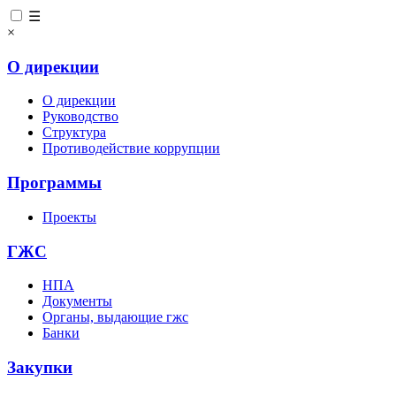
☰
×
О дирекции
О дирекции
Руководство
Структура
Противодействие коррупции
Программы
Проекты
ГЖС
НПА
Документы
Органы, выдающие гжс
Банки
Закупки