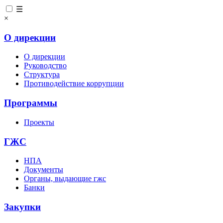
☰
×
О дирекции
О дирекции
Руководство
Структура
Противодействие коррупции
Программы
Проекты
ГЖС
НПА
Документы
Органы, выдающие гжс
Банки
Закупки