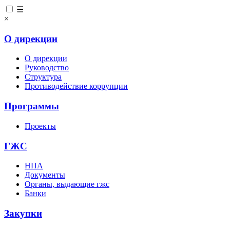
☰
×
О дирекции
О дирекции
Руководство
Структура
Противодействие коррупции
Программы
Проекты
ГЖС
НПА
Документы
Органы, выдающие гжс
Банки
Закупки