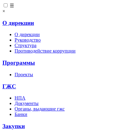
☰
×
О дирекции
О дирекции
Руководство
Структура
Противодействие коррупции
Программы
Проекты
ГЖС
НПА
Документы
Органы, выдающие гжс
Банки
Закупки