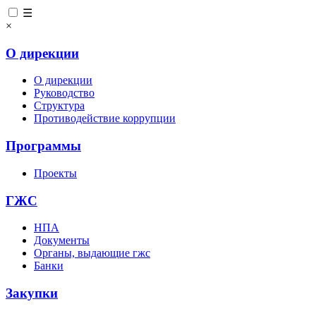
☰
×
О дирекции
О дирекции
Руководство
Структура
Противодействие коррупции
Программы
Проекты
ГЖС
НПА
Документы
Органы, выдающие гжс
Банки
Закупки